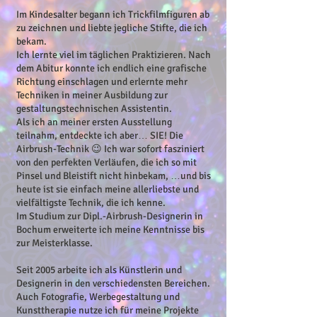
Im Kindesalter begann ich Trickfilmfiguren ab
zu zeichnen und liebte jegliche Stifte, die ich
bekam.
Ich lernte viel im täglichen Praktizieren. Nach
dem Abitur konnte ich endlich eine grafische
Richtung einschlagen und erlernte mehr
Techniken in meiner Ausbildung zur
gestaltungstechnischen Assistentin.
Als ich an meiner ersten Ausstellung
teilnahm, entdeckte ich aber… SIE! Die
Airbrush-Technik 😉 Ich war sofort fasziniert
von den perfekten Verläufen, die ich so mit
Pinsel und Bleistift nicht hinbekam, …und bis
heute ist sie einfach meine allerliebste und
vielfältigste Technik, die ich kenne.
Im Studium zur Dipl.-Airbrush-Designerin in
Bochum erweiterte ich meine Kenntnisse bis
zur Meisterklasse.
Seit 2005 arbeite ich als Künstlerin und
Designerin in den verschiedensten Bereichen.
Auch Fotografie, Werbegestaltung und
Kunsttherapie nutze ich für meine Projekte