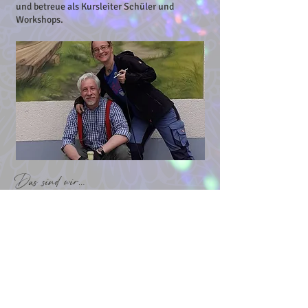
und betreue als Kursleiter Schüler und
Workshops.
Das sind wir…
Viele Projekte sind in Zusammenarbeit mit
den verschiedensten Künstlern entstanden
und das macht mir sehr viel Freude.
Mit meinem Partner und Künstler Jürgen
Zinnert entstehen viele
Gemeinschaftswerke
und ich schätze die Zusammenarbeit sehr,